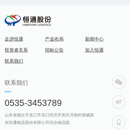
分析及智能决策，为港储管理者提供全维度的科学
管控手段，实现对港口物流作业的精准控制和高效
管理。 此次在烟台市“交通科创·智启新程”全员创
新竞赛中斩获佳绩，是对恒通股份多年来科技创新
成果的高度认可。公司将继续聚焦科技创新、推动
走进恒通
产业布局
新闻中心
新质生产力，加快高水平科技成果的转化运用，实
现数字化、网络化、智能化、绿色化交通融合创新
投资者关系
招标公告
加入恒通
发展，为推动行业智能化转型与可持续发展贡献更
联系我们
多智慧与力量。
联系我们
0535-3453789
山东省烟台市龙口市龙口经济开发区河抱村烟威路
东恒通物流股份有限公司综合物流园