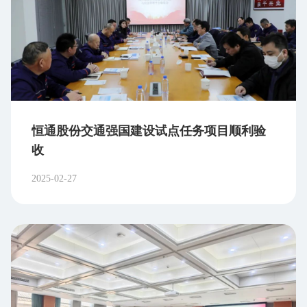
维护市场秩序和投资者权益。 3、提起民事诉讼
对于因虚假陈述、内幕交易、操纵市场等违法行为
导致的投资损失，投资者可以通过民事诉讼途径向
法院提起诉讼，要求相关责任方赔偿损失。近年
来，随着证券集体诉讼制度的完善中小投资者的维
权成本大幅降低，维权效率显著提升。 4、参与证
券支持诉讼 对于中小投资者而言，单独维权可
能面临举证难、成本高等问题。证券支持诉讼制度
恒通股份交通强国建设试点任务项目顺利验
为投资者提供了专业法律支持，由投资者保护机构
收
或公益律师团队代表投资者提起诉讼，降低维权门
2025-02-27
槛。 二、投资者维权渠道 1、中国证监会服务热线
可拨打“12386” 证监会热线，该热线由证监会投
保局主管，受理证券期货市场投资者投诉、咨询、
建议等。 2、交易所平台维权 上海证券交易所
服务热线:400-8888-400 深圳证券交易所服务热
线:400-808-9999 3、中国投资者网 网站：
https://www.investor.org.cn/ 4、投保基金公司 电
话：010-66555047 网站：