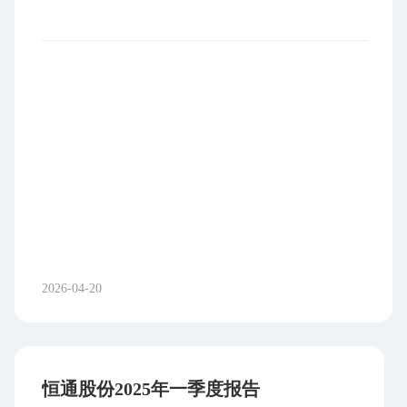
岛省，毗邻国际互联网枢纽新加坡，拥有土地资源
充足、能源成本较低、建设成本优势明显等有利条
件。项目所在地卡朗巴塘经济特区作为印尼国家级
经济特区，基础设施配套完善，规划电力供应能力
充足，港口、供水、道路及产业配套体系逐步成
熟，并可依法享受产业扶持及税收优惠政策，为项
目长期运营提供了良好的发展环境。 公司将充分
发挥大型炼化产业园配套服务经验，依托当地产业
集群的电力与土地成本优势，打造“数字数据服务
+实体物流”协同发展的创新模式，辐射东南亚区域
客户数据服务需求。 产业协同效应凸显 公司同
一控制下的兄弟公司南山铝业已在印尼宾坦岛布局
2026-04-20
氧化铝、电解铝项目，当地已形成初具规模的产业
集群，正持续吸引多领域企业入驻，为智慧化物
流、数字数据服务带来了旺盛的市场需求，产业协
同效应显著。 公司2025年末港口业务已完全达
恒通股份2025年一季度报告
产，稳健的盈利能力将为转型升级提供持续稳定的