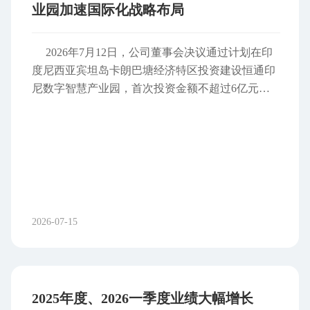
业园加速国际化战略布局
2026年7月12日，公司董事会决议通过计划在印
度尼西亚宾坦岛卡朗巴塘经济特区投资建设恒通印
尼数字智慧产业园，首次投资金额不超过6亿元人
民币，项目整体规划投资不超过20亿元人民币。
战略布局东南亚打造数字智慧产业新引擎 本次投
资是公司加速国际业务布局的重要举措，也是公司
推动产业转型升级的关键一步。产业园选址印尼宾
坦岛卡朗巴塘国家级经济特区，距离新加坡仅约40
公里，兼具“新加坡网络资源+印尼综合成本”的双重
区位优势。 项目将建设集智慧化物流园运营、数
2026-07-15
据存储处理与设备租赁、信息系统集成及数字化配
套技术服务于一体的综合性数字智慧园区，同步配
套建设50-100MW储能设施与70-140MW柴电机组，
为数据中心运营提供安全稳定的基础设施保障。 区
2025年度、2026一季度业绩大幅增长
位优势显著发展前景广阔 宾坦岛地处印尼廖内群