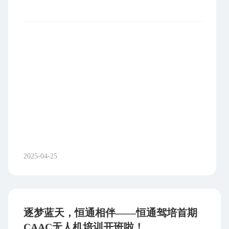
现金流支持。本次海外布局有利于公司灵活应对宏
观环境及国际经济格局变化，拓宽盈利领域，提升
整体抗风险能力，符合公司长远发展战略及全体股
东的共同利益。 稳步推进审慎经营 项目计划建
设周期为12个月，目前正在进行可研报告编制工
作。后续将通过注册海外全资子公司作为投资及运
营主体，并可根据发展需要采用母公司追加投资、
配套项目贷款、引入战略投资者、发行优先股等多
种方式筹措资金。 公司本次对外投资尚需履行
境内境外相关审批备案程序，项目实施过程中可能
面临政策法规、经营管理、市场环境等多重因素影
响。公司将深入研究境外法律体系与行业政策，加
2025-04-25
强投后管理，审慎经营，积极防范和控制各类风
险。
逐梦蓝天，恒通相伴——恒通驾培首期
CAAC无人机培训开班啦！