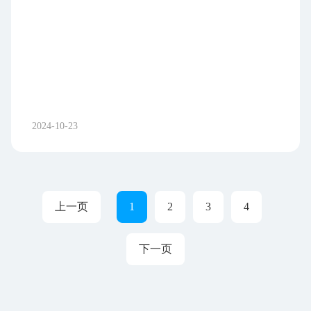
项：“煤炭输送安全智能巡检系统”获二等奖；“港储
自动化作业系统”获优秀奖；公司获活动优秀组织
奖。 “煤炭输送安全智能巡检系统”是恒通股份下
属企业裕龙港务对煤炭输送系统结构和运行环境、
现有系统保护调研分析的基础上开展的一项智能化
项目，重点开展巡检系统监控终端开发、智能巡检
机器人行走装置关键技术、智能采集端关键技术研
2024-10-23
究。该系统对港口输送系统的运行状态进行实时监
测并进行分级预警，提供检维修初步建议，可有效
保障输送系统设备的安全运行，指导港口企业开展
输送系统设备检维修，提高设备利用率，具有很好
上一页
1
2
3
4
的实用价值和推广应用前景。 “港储自动化作
业系统”是裕龙港务借助大数据和物联网等先进技术
开发的一套智能化系统，实现了液化品从港口装卸
下一页
到库区仓储作业的全过程计划执行、路径贯通、自
动化启停、流量控制、数据分析等功能，旨在提高
作业的运行效率、安全保障，实现真正意义的实时