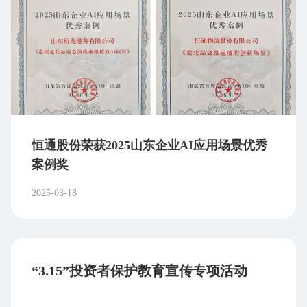
随着无人机技术在航拍、测绘、农业植保、电力
巡检、物流配送等众多领域的广泛应用，市场对具
备专业资质的无人机飞手需求日益增长。拥
有 CAAC 无人机执照，能够在这些行业中获得更多
的就业机会，成为专业的无人机驾驶员、技术工程
师或相关项目的操作人员。 02职业晋升优势 对
于已经从事无人机相关工作的人员来说，CAAC 无
人机执照是个人专业能力的重要证明。在职业发展
恒通股份荣获2025山东企业AI应用场景优秀
过程中，持有执照可以为晋升管理岗位、承担更复
案例奖
杂的项目任务或获得更高的薪酬待遇提供有力支
2025-03-18
持。 03行业认可与交流 CAAC 作为中国民用
航空领域的权威管理机构，其颁发的无人机执照在
行业内具有高度的认可度和权威性。拥有执照的人
员可以更好地融入无人机行业圈子，与其他专业人
士进行交流和合作，共享行业资源和经验，促进个
“3.15”投资者保护教育宣传专项活动
人在无人机领域的发展和成长。 2025年，无
人机行业规范化、职业化趋势明显，无论是职业飞