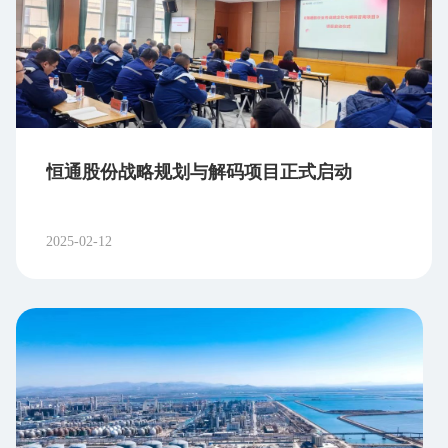
https://www.sipf.com.cn 三、防范非法集资策略 1、
强化法律认知 熟悉国家针对非法集资的相关法
规，要清楚参与非法集资不受法律保护，所有损失
需自行承担。 2、提高辨别能力 掌握“一看二问
三查四不要”原则。一看项目是否合法注册，二问资
金去向是否透明，三查是否有正规合同及担保措
恒通股份战略规划与解码项目正式启动
施，四不要被高息诱惑，远离非法集资。 3、通过
正规途径投资 在投资前确认金融机构的资质，
优先选择银行、证券公司等持牌机构的合规产品，
2025-02-12
避免通过非正规渠道投资。 4、理性投资，量力而
为 根据自身风险承受能力合理规划资产配置，
避免因盲目追求高收益而忽视潜在风险。