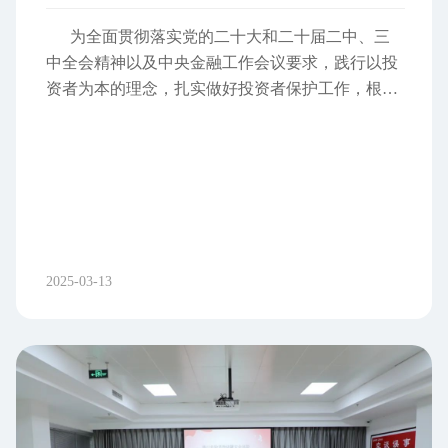
手还是爱好者，持证飞行将成为必然选择。提前规
为全面贯彻落实党的二十大和二十届二中、三
划考证路径，抓住行业红利，才能在无人机领域飞
中全会精神以及中央金融工作会议要求，践行以投
得更高、更远！ CAAC无人机培训第2期班火
资者为本的理念，扎实做好投资者保护工作，根据
热报名中， 赶紧来电咨询！
中国证监会的统一部署，2025年"3·15"投资者保护
教育宣传专项活动正式启动。 活动主题：聚
焦"维护权益"。 活动口号：保障金融权益 助力
美好生活。 此次活动，恒通股份聚焦投资者维
权救济和防范非法集资相关知识。 一、常见的维权
救济途径 1、申请行政调解 投资者与市场机构
之间发生纠纷时，可以向中国证监会或其授权的调
2025-03-13
解机构申请行政调解。这是一种高效、低成本的纠
纷解决方式，能够帮助投资者快速化解矛盾。 2、
向监管机构投诉举报 投资者如果发现上市公
司、证券公司或其他市场参与者存在违法违规行
为，可以向中国证监会及其派出机构、证券交易所
等监管机构投诉举报。监管机构将依法调查处理，