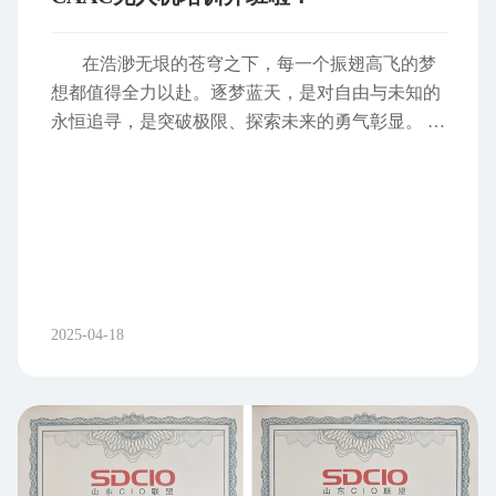
在浩渺无垠的苍穹之下，每一个振翅高飞的梦
想都值得全力以赴。逐梦蓝天，是对自由与未知的
永恒追寻，是突破极限、探索未来的勇气彰显。
当无人机的旋翼划破长空，在蓝天之下勾勒出科
技与梦想交织的轨迹，CAAC 无人机持证飞手们正
以专业与热爱丈量世界的维度。恒通驾校深知每一
架无人机背后的匠心追求与飞行使命，从专业设备
支持到技术服务保障，以全方位解决方案为羽翼，
助力每一位无人机飞手突破边界，让每一次飞行都
精准、安全且充满无限可能，以“逐梦蓝天，恒通相
2025-04-18
伴”的承诺，共赴广阔无垠的飞行征途。 在中
国，使用无人机进行商业飞行或在一些特定场景下
飞行，必须具备相应的 CAAC 无人机执照。拥有执
照可以确保飞行活动的合法性，避免因违规飞行而
面临罚款、扣押设备等处罚，为无人机爱好者和从
业者提供了合法飞行的保障。 01就业机会增加