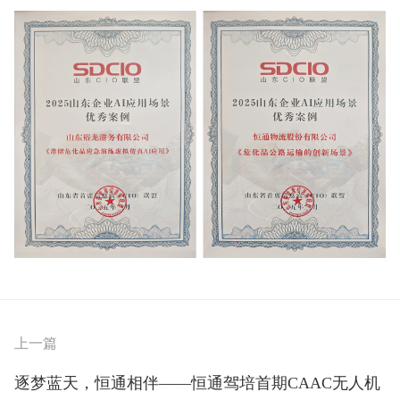
上一篇
逐梦蓝天，恒通相伴——恒通驾培首期CAAC无人机